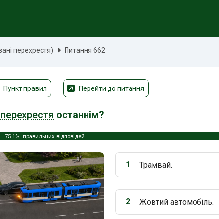
вані перехрестя)
Питання 662
Пункт правил
Перейти до питання
е
перехрестя
останнім?
75.1%
правильних відповідей
1
Трамвай.
Варіант 1:
2
Жовтий автомобіль.
Варіант 2: