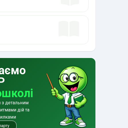
аємо
Р
ошколі
и з детальним
итмами дій та
милками
 парту