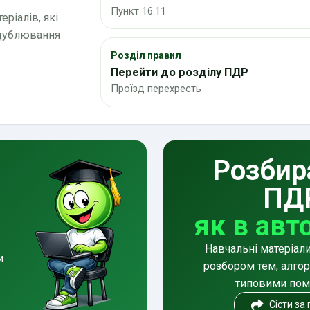
Пункт 16.11
ріалів, які
 дублювання
Розділ правил
Перейти до розділу ПДР
Проїзд перехресть
Розбир
ПД
як в авт
Навчальні матеріал
и
розбором тем, алгор
типовими по
Сісти за