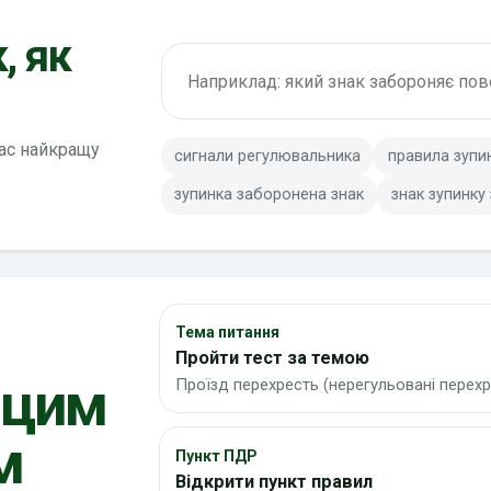
, як
Пошук по ПДР
вас найкращу
сигнали регулювальника
правила зупи
зупинка заборонена знак
знак зупинку
Тема питання
Пройти тест за темою
 цим
Проїзд перехресть (нерегульовані перехр
м
Пункт ПДР
Відкрити пункт правил