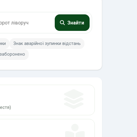
Знайти
нки
Знак аварійної зупинки відстань
 заборонено
естя)