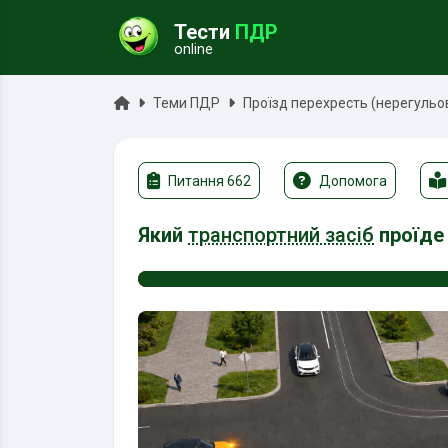
Тести
ПДР
online
ук
Головна
Теми ПДР
Проїзд перехресть (нерегульо
Питання 662
Допомога
Який
транспортний засіб
проїд