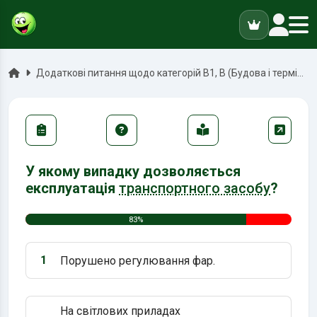
ук
Головна
Додаткові питання щодо категорій В1, В (Будова і терміни)
У якому випадку дозволяється
експлуатація
транспортного засобу
?
83%
1
Порушено регулювання фар.
Варіант 1:
На світлових приладах