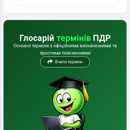
Глосарій
термінів
ПДР
Основні терміни з офіційними визначеннями та
простими поясненнями
Вчити терміни