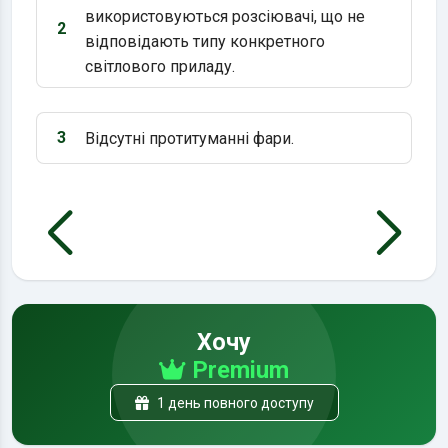
використовуються розсіювачі, що не
2
Варіант 2:
відповідають типу конкретного
світлового приладу.
3
Відсутні протитуманні фари.
Варіант 3:
Хочу
Premium
1 день повного доступу