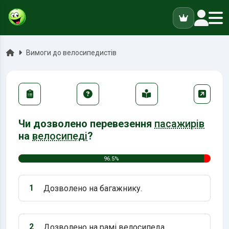
ук
Головна
Вимоги до велосипедистів
Чи дозволено перевезення
пасажирів
на
велосипеді
?
96.5%
1
Дозволено на багажнику.
Варіант 1:
2
Дозволено на рамі велосипеда.