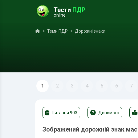
Тести
ПДР
online
ук
Головна
Теми ПДР
Дорожні знаки
1
2
3
4
5
6
7
Питання 903
Допомога
Зображений дорожній знак має 