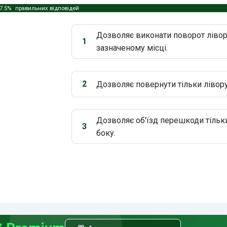
7.5%
правильних відповідей
Дозволяє виконати поворот лівор
1
Варіант 1:
зазначеному місці.
2
Дозволяє повернути тільки лівору
Варіант 2:
Дозволяє об'їзд перешкоди тільки
3
Варіант 3:
боку.