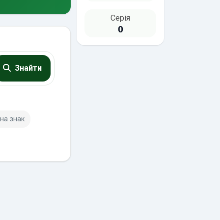
Серія
0
Знайти
на знак