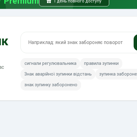
Premium
1 день повного доступу
як
Пошук по ПДР
сигнали регулювальника
правила зупинки
ас
Знак аварійної зупинки відстань
зупинка забороне
знак зупинку заборонено