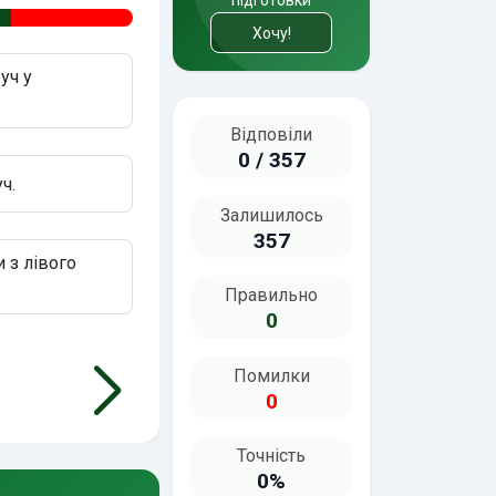
підготовки
64.5%
прави
Хочу!
уч у
Відповіли
0 / 357
ч.
Залишилось
357
 з лівого
Правильно
0
Помилки
0
Точність
0%