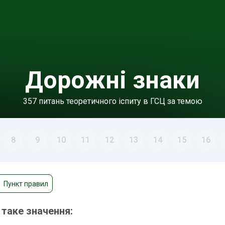
Дорожні знаки
357 питань теоретичного іспиту в ГСЦ за темою
8
9
10
11
12
13
14
15
16
Пункт правил
таке значення: