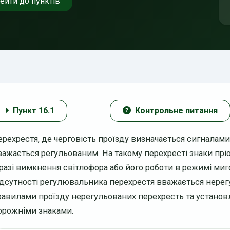
ейти до пунктів
Пункт 16.1
Контрольне питання
ерехрестя, де черговість проїзду визначається сигналам
важається регульованим. На такому перехресті знаки пріо
 разі вимкнення світлофора або його роботи в режимі миг
ідсутності регулювальника перехрестя вважається нерегу
равилами проїзду нерегульованих перехресть та установ
орожніми знаками.