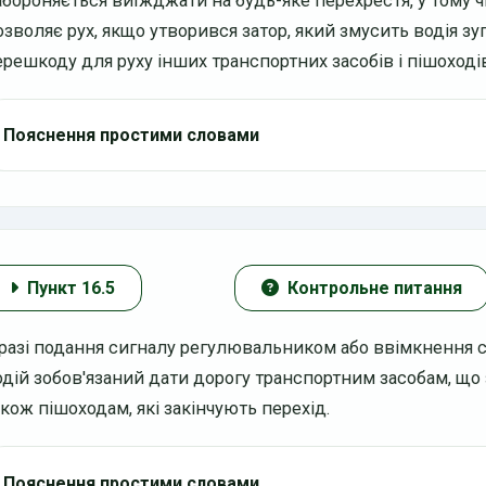
абороняється виїжджати на будь-яке перехрестя, у тому ч
озволяє рух, якщо утворився затор, який змусить водія з
ерешкоду для руху інших транспортних засобів і пішоході
Пояснення простими словами
Пункт 16.5
Контрольне питання
 разі подання сигналу регулювальником або ввімкнення с
одій зобов'язаний дати дорогу транспортним засобам, що 
акож пішоходам, які закінчують перехід.
Пояснення простими словами