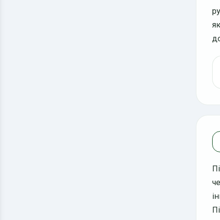
р
я
д
П
ч
і
П