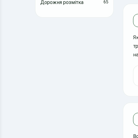
Дорожня розмітка
65
Я
т
н
В