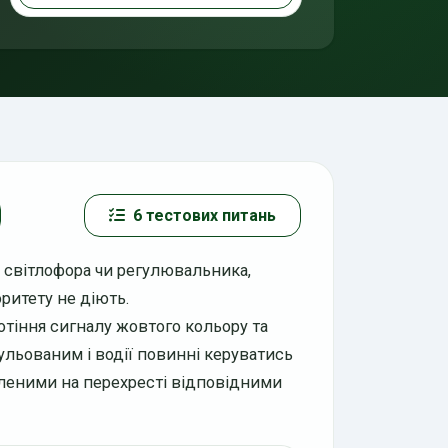
6 тестових питань
и світлофора чи регулювальника,
ритету не діють.
отіння сигналу жовтого кольору та
льованим і водії повинні керуватись
леними на перехресті відповідними