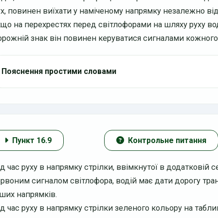
ух, повинен виїхати у наміченому напрямку незалежно від 
кщо на перехрестях перед світлофорами на шляху руху во
орожній знак
він повинен керуватися сигналами кожного
Пояснення простими словами
Пункт 16.9
Контрольне питання
ід час руху в напрямку стрілки, ввімкнутої в додатковій 
ервоним сигналом світлофора, водій має дати дорогу тра
нших напрямків.
ід час руху в напрямку стрілки зеленого кольору на табли