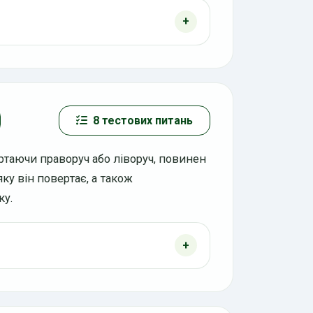
8 тестових питань
ртаючи праворуч або ліворуч, повинен
яку він повертає, а також
ку.