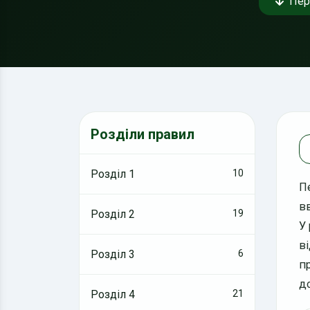
Пер
Розділи правил
Розділ 1
10
П
в
Розділ 2
19
У
в
Розділ 3
6
п
д
Розділ 4
21