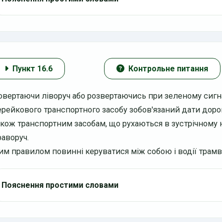
Пункт 16.6
Контрольне питання
овертаючи ліворуч або розвертаючись при зеленому сигна
ерейкового транспортного засобу зобов'язаний дати доро
акож транспортним засобам, що рухаються в зустрічному
раворуч.
им правилом повинні керуватися між собою і водії трамв
Пояснення простими словами