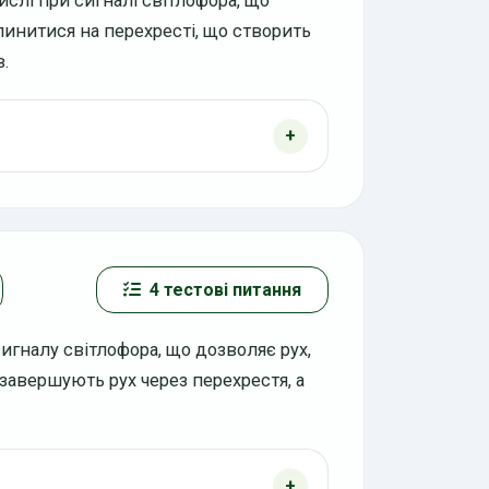
ислі при сигналі світлофора, що
упинитися на перехресті, що створить
в.
4 тестові питання
игналу світлофора, що дозволяє рух,
завершують рух через перехрестя, а