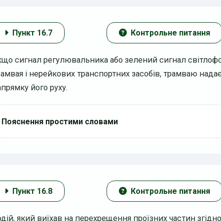
Пункт 16.7
Контрольне питання
кщо сигнал регулювальника або зелений сигнал світлоф
рамвая і нерейкових транспортних засобів, трамваю нада
апрямку його руху.
Пояснення простими словами
Пункт 16.8
Контрольне питання
одій, який виїхав на перехрещення проїзних частин згідн