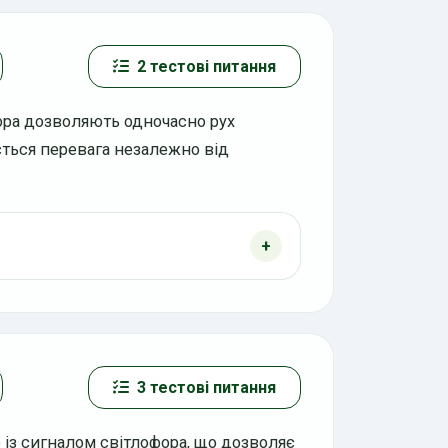
2 тестові питання
ора дозволяють одночасно рух
ється перевага незалежно від
3 тестові питання
о із сигналом світлофора, що дозволяє