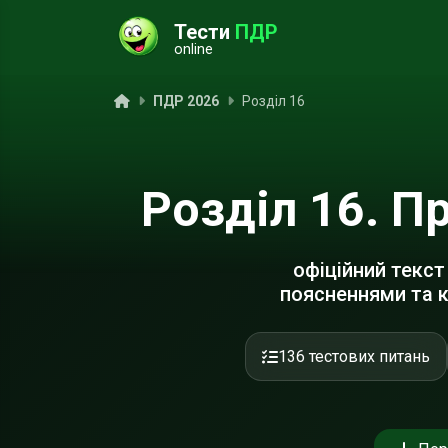
Тести
ПДР
online
ук
Головна
ПДР 2026
Розділ 16
Розділ 16. П
офіційний текст
поясненнями та 
136 тестових питань