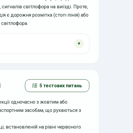
сигналів світлофора на виїзді. Проте,
дія є дорожня розмітка
(стоп-лінія) або
 світлофора.
5 тестових питань
секції одночасно з жовтим або
нспортним засобам, що рухаються з
ці, встановленій на рівні червоного