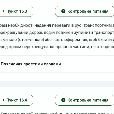
Пункт 16.3
Контрольне питання
 разі необхідності надання переваги в русі транспортним 
ерехрещуваній дорозі, водій повинен зупинити транспор
озміткою
(стоп-лінією) або
, світлофором так, щоб бачити 
еред краєм перехрещуваної проїзної частини, не створю
Пояснення простими словами
Пункт 16.4
Контрольне питання