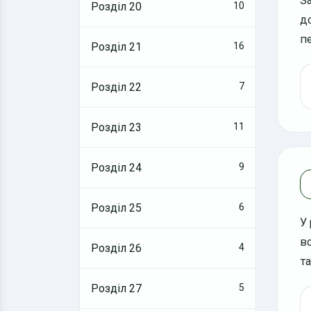
З
Розділ 20
10
д
п
Розділ 21
16
Розділ 22
7
Розділ 23
11
Розділ 24
9
Розділ 25
6
У
в
Розділ 26
4
т
Розділ 27
5