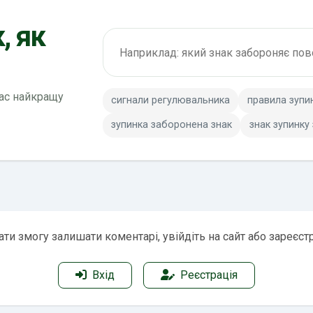
, як
Пошук по ПДР
вас найкращу
сигнали регулювальника
правила зупи
зупинка заборонена знак
знак зупинку
ти змогу залишати коментарі, увійдіть на сайт або зареєст
Вхід
Реєстрація