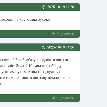
2025-10-19 14:20
ерехрестя з круговим рухом?
Відповісти
2025-10-19 14:26
правил 9.2 зобов’язує подавати сигнал
неврів. Знак 4.10 вимагає об’їзду
руговим рухом. Крім того, судова
дже вимоги такого сигналу немає. якщо
жчик.
Відповісти