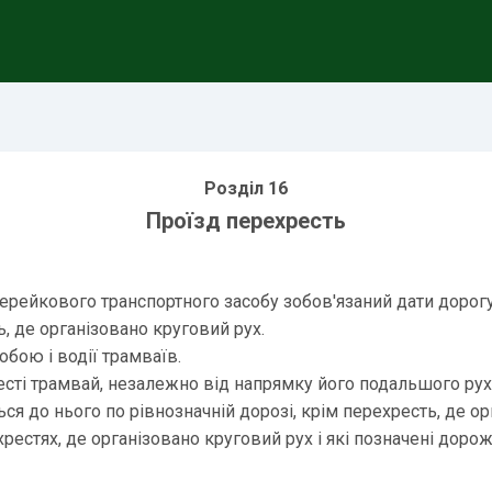
Розділ 16
Проїзд перехресть
 нерейкового транспортного засобу зобов'язаний дати дорог
, де організовано круговий рух.
бою і водії трамваїв.
сті трамвай, незалежно від напрямку його подальшого ру
 до нього по рівнозначній дорозі, крім перехресть, де ор
рестях, де організовано круговий рух і які позначені дор