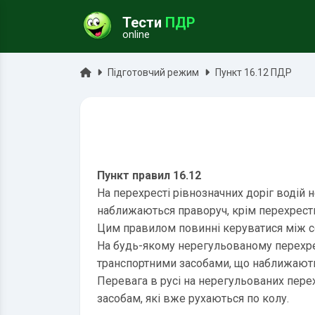
Тести
ПДР
online
ук
Головна
Підготовчий режим
Пункт 16.12 ПДР
Пункт правил 16.12
На перехресті рівнозначних доріг водій
наближаються праворуч, крім перехресть
Цим правилом повинні керуватися між со
На будь-якому нерегульованому перехре
транспортними засобами, що наближаються
Перевага в русі на нерегульованих перех
засобам, які вже рухаються по колу.