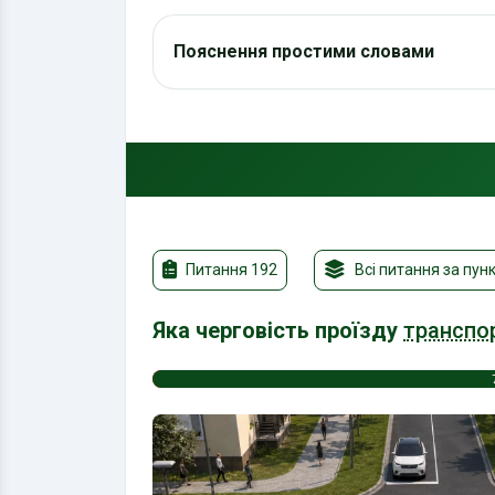
Пояснення простими словами
Питання 192
Всі питання за пун
Яка черговість проїзду
транспо