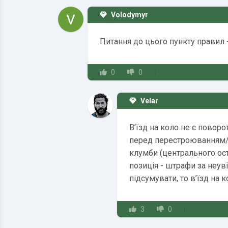
Volodymyr
Питання до цього пункту правил 
0
0
Velar
В’їзд на коло не є повор
перед перестроюванням/по
клумби (центрального ост
позиція - штрафи за неув
підсумувати, то в’їзд на 
3
0