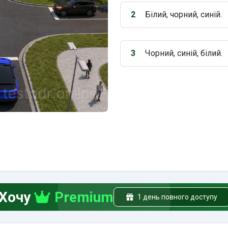
2
Білий, чорний, синій.
Варіант 2:
3
Чорний, синій, білий.
Варіант 3:
Хочу
Premium
1 день повного доступу