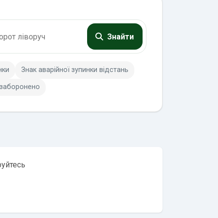
Знайти
нки
Знак аварійної зупинки відстань
 заборонено
руйтесь