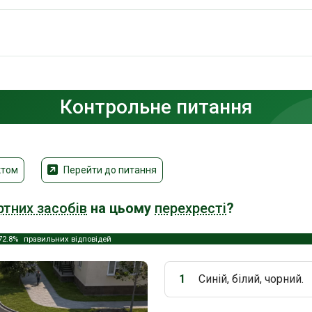
Контрольне питання
ктом
Перейти до питання
ртних засобів
на цьому
перехресті
?
72.8%
правильних відповідей
1
Синій, білий, чорний.
Варіант 1: