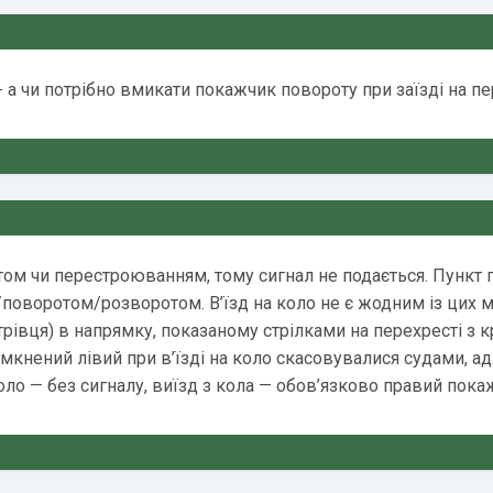
- а чи потрібно вмикати покажчик повороту при заїзді на п
отом чи перестроюванням, тому сигнал не подається. Пункт 
воротом/розворотом. В’їзд на коло не є жодним із цих ма
рівця) в напрямку, показаному стрілками на перехресті з к
імкнений лівий при в’їзді на коло скасовувалися судами, а
коло — без сигналу, виїзд з кола — обов’язково правий пока