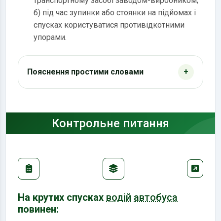
транспортному засобі заводом-виробником;
б) під час зупинки або стоянки на підйомах і
спусках користуватися противідкотними
упорами.
Пояснення простими словами
Контрольне питання
На крутих спусках
водій
автобуса
повинен: