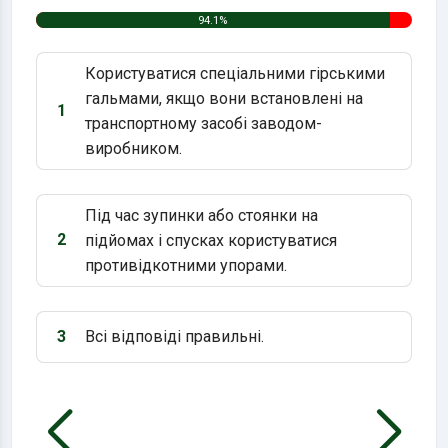
94.1%
Користуватися спеціальними гірськими
гальмами, якщо вони встановлені на
1
Варіант 1:
транспортному засобі заводом-
виробником.
Під час зупинки або стоянки на
2
підйомах і спусках користуватися
Варіант 2:
противідкотними упорами.
3
Всі відповіді правильні.
Варіант 3: