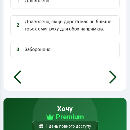
1
Дозволено.
Варіант 1:
Дозволено, якщо дорога має не більше
2
Варіант 2:
трьох смуг руху для обох напрямків.
3
Заборонено.
Варіант 3:
Хочу
Premium
1 день повного доступу