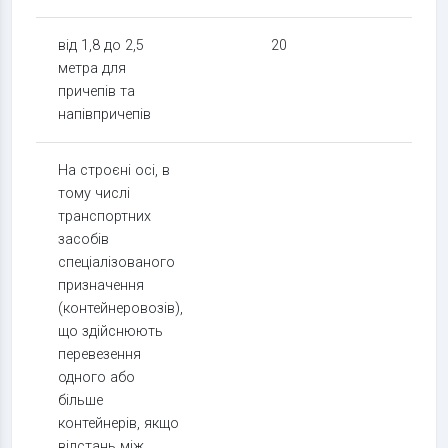
від 1,8 до 2,5
20
11,5
метра для
причепів та
напівпричепів
На строєні осі, в
тому числі
транспортних
засобів
спеціалізованого
призначення
(контейнеровозів),
що здійснюють
перевезення
одного або
більше
контейнерів, якщо
відстань між