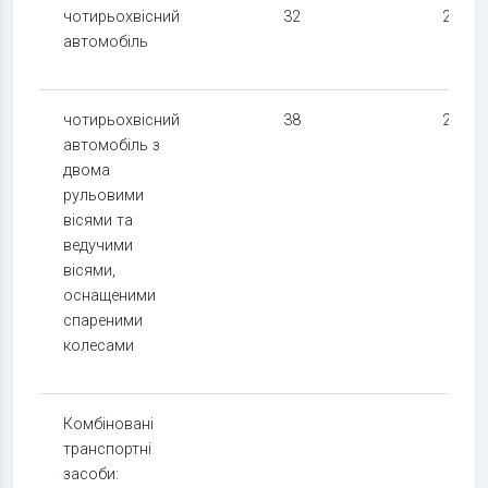
чотирьохвісний
32
24
автомобіль
чотирьохвісний
38
24
автомобіль з
двома
рульовими
вісями та
ведучими
вісями,
оснащеними
спареними
колесами
Комбіновані
транспортні
засоби: