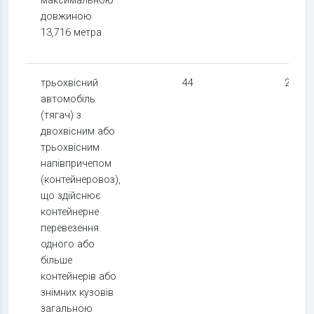
максимальною
довжиною
13,716 метра
трьохвісний
44
24
автомобіль
(тягач) з
двохвісним або
трьохвісним
напівпричепом
(контейнеровоз),
що здійснює
контейнерне
перевезення
одного або
більше
контейнерів або
знімних кузовів
загальною