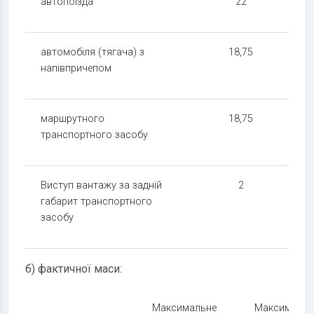
автопоїзда
22
автомобіля (тягача) з
18,75
напівпричепом
маршрутного
18,75
транспортного засобу
Виступ вантажу за задній
2
габарит транспортного
засобу
б) фактичної маси:
Максимальне
Максимальн