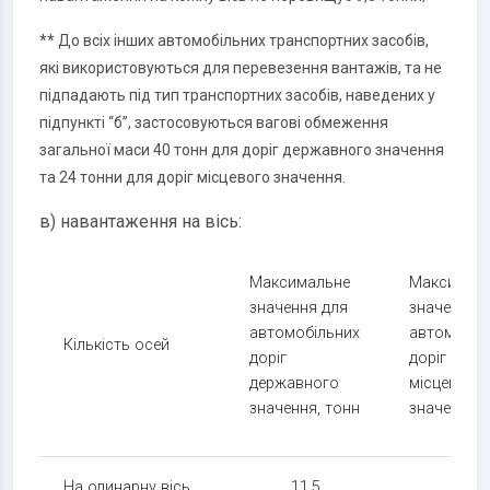
** До всіх інших автомобільних транспортних засобів,
які використовуються для перевезення вантажів, та не
підпадають під тип транспортних засобів, наведених у
підпункті “б”, застосовуються вагові обмеження
загальної маси 40 тонн для доріг державного значення
та 24 тонни для доріг місцевого значення.
в) навантаження на вісь:
Максимальне
Максимал
значення для
значення 
автомобільних
автомобіл
Кількість осей
доріг
доріг
державного
місцевого
значення, тонн
значення, 
На одинарну вісь
11,5
7