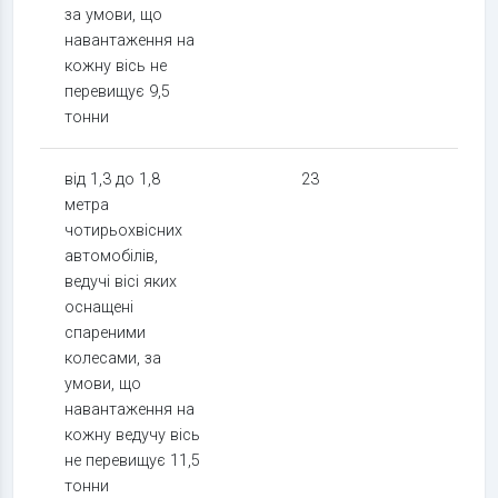
за умови, що
навантаження на
кожну вісь не
перевищує 9,5
тонни
від 1,3 до 1,8
23
11,5
метра
чотирьохвісних
автомобілів,
ведучі вісі яких
оснащені
спареними
колесами, за
умови, що
навантаження на
кожну ведучу вісь
не перевищує 11,5
тонни