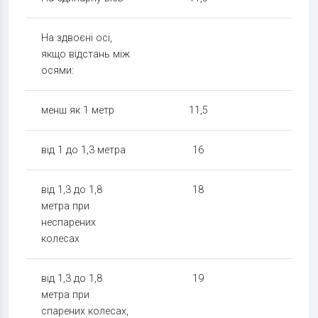
На здвоєні осі,
якщо відстань між
осями:
менш як 1 метр
11,5
7
від 1 до 1,3 метра
16
10
від 1,3 до 1,8
18
10,5
метра при
неспарених
колесах
від 1,3 до 1,8
19
11,5
метра при
спарених колесах,