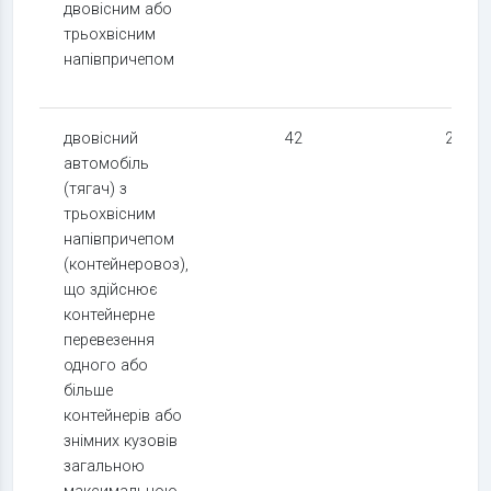
двовісним або
трьохвісним
напівпричепом
двовісний
42
24
автомобіль
(тягач) з
трьохвісним
напівпричепом
(контейнеровоз),
що здійснює
контейнерне
перевезення
одного або
більше
контейнерів або
знімних кузовів
загальною