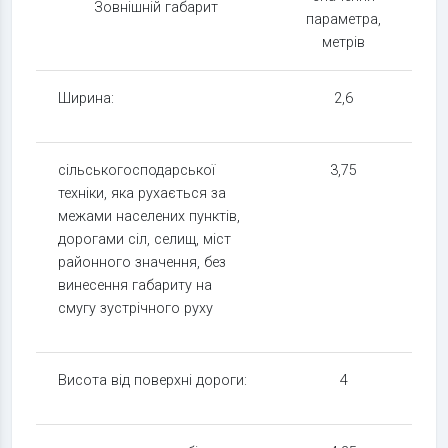
Зовнішній габарит
параметра,
метрів
Ширина:
2,6
сільськогосподарської
3,75
техніки, яка рухається за
межами населених пунктів,
дорогами сіл, селищ, міст
районного значення, без
винесення габариту на
смугу зустрічного руху
Висота від поверхні дороги:
4