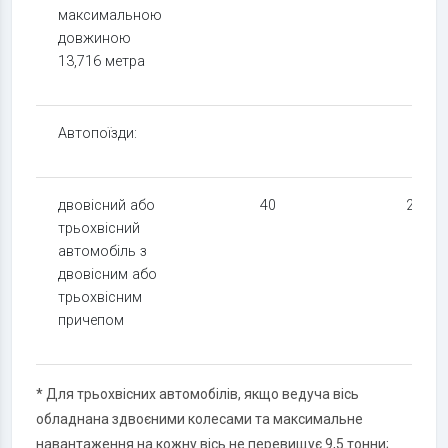
максимальною
довжиною
13,716 метра
Автопоїзди:
двовісний або
40
24
трьохвісний
автомобіль з
двовісним або
трьохвісним
причепом
* Для трьохвісних автомобілів, якщо ведуча вісь
обладнана здвоєними колесами та максимальне
навантаження на кожну вісь не перевищує 9,5 тонни;