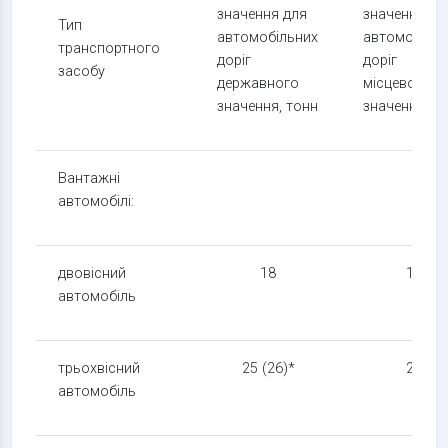
значення для
значення дл
Тип
автомобільних
автомобіль
транспортного
доріг
доріг
засобу
державного
місцевого
значення, тонн
значення, т
Вантажні
автомобілі:
двовісний
18
14
автомобіль
трьохвісний
25 (26)*
21
автомобіль