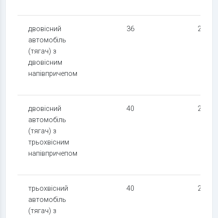
двовісний
36
24
автомобіль
(тягач) з
двовісним
напівпричепом
двовісний
40
24
автомобіль
(тягач) з
трьохвісним
напівпричепом
трьохвісний
40
24
автомобіль
(тягач) з