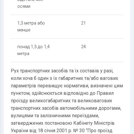
осями:
1,3 метра або
21
13
менше
понад 1,3 до 1,4
24
14
метра
Рух транспортних засобів та їх составів у разі,
коли хоча б один з їх габаритних та/або вагових
параметрів перевищує нормативи, визначені цим
пунктом, здійснюється відповідно до Правил
проїзду великогабаритних та великовагових
транспортних засобів автомобільними дорогами,
вулицями та залізничними переїздами,
затверджених постановою Кабінету Міністрів
України від 18 січня 2001 р. № 30 “Про проїзд