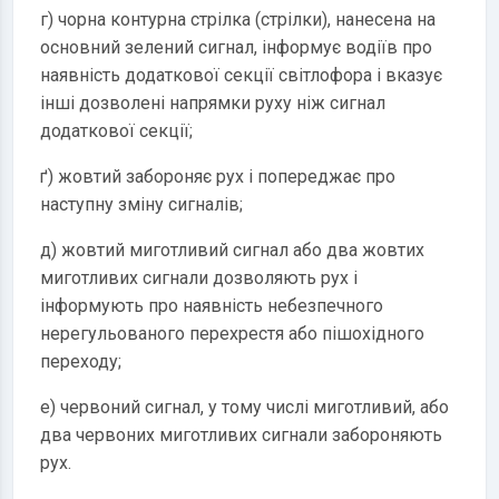
г) чорна контурна стрілка (стрілки), нанесена на
основний зелений сигнал, інформує водіїв про
наявність додаткової секції світлофора і вказує
інші дозволені напрямки руху ніж сигнал
додаткової секції;
ґ) жовтий забороняє рух і попереджає про
наступну зміну сигналів;
д) жовтий миготливий сигнал або два жовтих
миготливих сигнали дозволяють рух і
інформують про наявність небезпечного
нерегульованого перехрестя або пішохідного
переходу;
е) червоний сигнал, у тому числі миготливий, або
два червоних миготливих сигнали забороняють
рух.