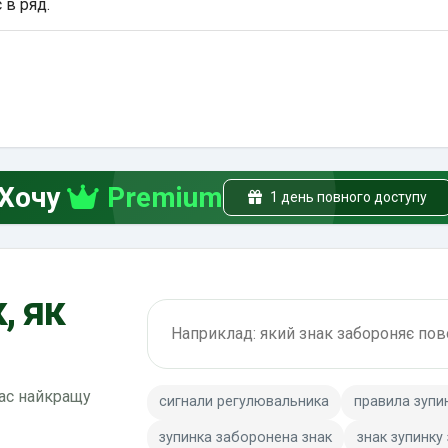
 в ряд.
Хочу
Premium
1 день повного доступу
, як
Пошук по ПДР
вас найкращу
сигнали регулювальника
правила зупи
зупинка заборонена знак
знак зупинку