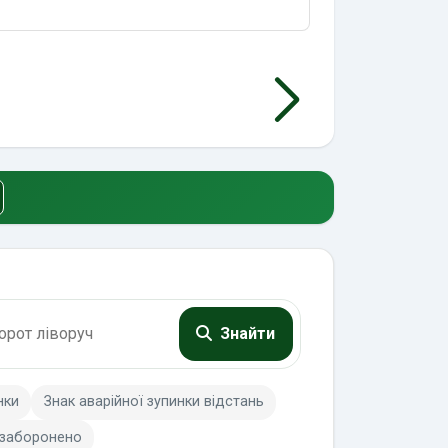
Знайти
нки
Знак аварійної зупинки відстань
 заборонено