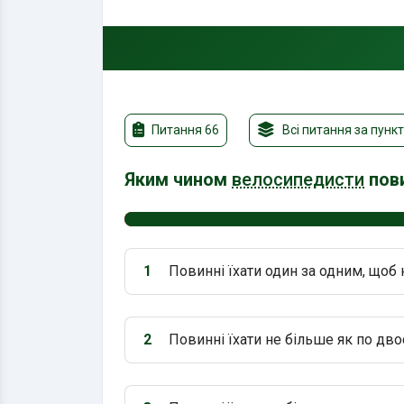
Питання 66
Всі питання за пунк
Яким чином
велосипедисти
пови
1
Повинні їхати один за одним, щоб
Варіант 1:
2
Повинні їхати не більше як по дво
Варіант 2: