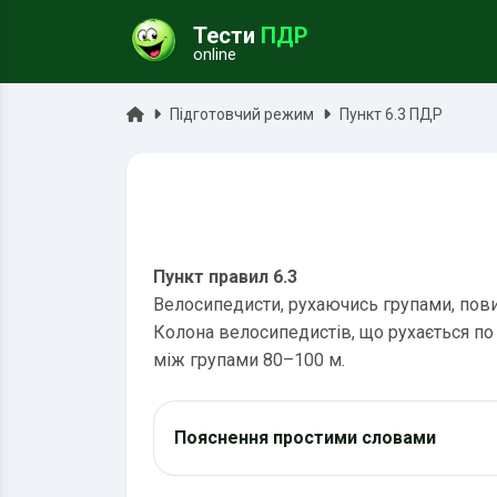
Тести
ПДР
online
ук
Головна
Підготовчий режим
Пункт 6.3 ПДР
Пункт правил 6.3
Велосипедисти, рухаючись групами, пови
Колона велосипедистів, що рухається по п
між групами 80–100 м.
Пояснення простими словами