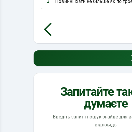
3
Повинні їхати не більше як по троє
Варіант 3:
Запитайте так
думаєте
Введіть запит і пошук знайде для 
відповідь