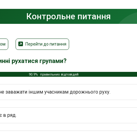
Контрольне питання
том
Перейти до питання
нні рухатися групами?
90.9%
правильних відповідей
 не заважати іншим учасникам дорожнього руху.
є в ряд.