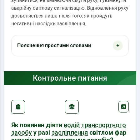
зупинитися, не змінюючи смуги руху, і увімкнути
аварійну світлову сигналізацію. Відновлення руху
дозволяється лише після того, як пройдуть
негативні наслідки засліплення.
Пояснення простими словами
Контрольне питання
Як повинен діяти
водій
транспортного
засобу
у разі
засліплення
світлом фар
зустрічних транспортних засобів?