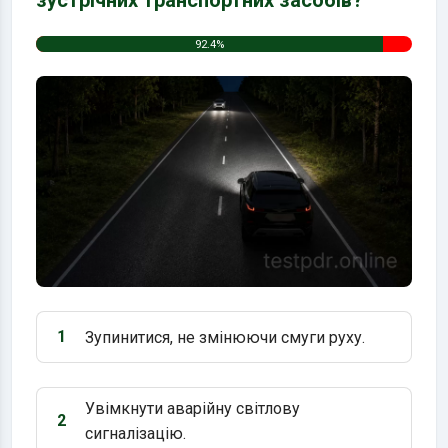
92.4%
1
Зупинитися, не змінюючи смуги руху.
Варіант 1:
Увімкнути аварійну світлову
2
Варіант 2:
сигналізацію.