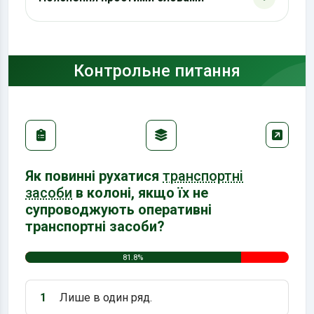
Контрольне питання
Як повинні рухатися
транспортні
засоби
в колоні, якщо їх не
супроводжують оперативні
транспортні засоби?
81.8%
1
Лише в один ряд.
Варіант 1: