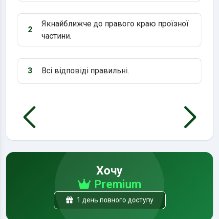
Якнайближче до правого краю проїзної
2
Варіант 2:
частини.
3
Всі відповіді правильні.
Варіант 3:
Хочу
Premium
1 день повного доступу