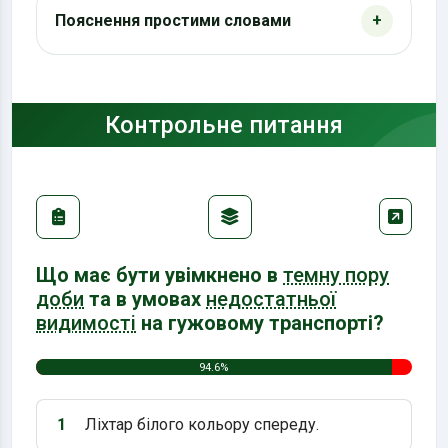
Пояснення простими словами
Контрольне питання
Що має бути увімкнено в
темну пору
доби
та в умовах
недостатньої
видимості
на гужовому транспорті?
94.6%
1
Ліхтар білого кольору спереду.
Варіант 1: