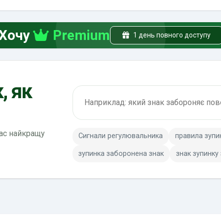
Хочу
Premium
1 день повного доступу
, як
Пошук по ПДР
вас найкращу
Сигнали регулювальника
правила зупи
зупинка заборонена знак
знак зупинку