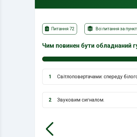
Питання 72
Всі питання за пунк
Чим повинен бути обладнаний г
1
Світлоповертачами: спереду білого
Варіант 1:
2
Звуковим сигналом.
Варіант 2: