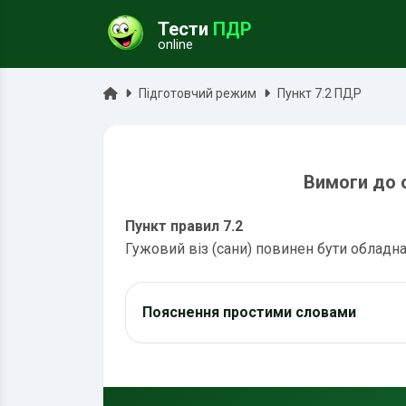
Тести
ПДР
online
ук
Головна
Підготовчий режим
Пункт 7.2 ПДР
Вимоги до о
Пункт правил 7.2
Гужовий віз (сани) повинен бути обладна
Пояснення простими словами