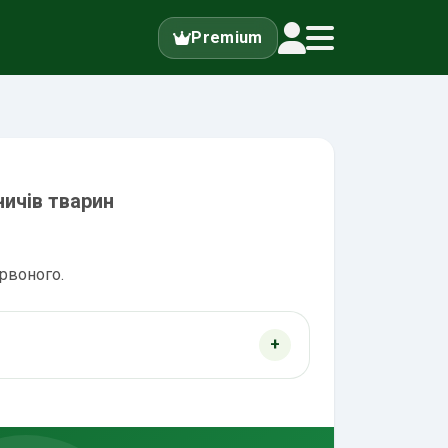
Premium
ничів тварин
ервоного.