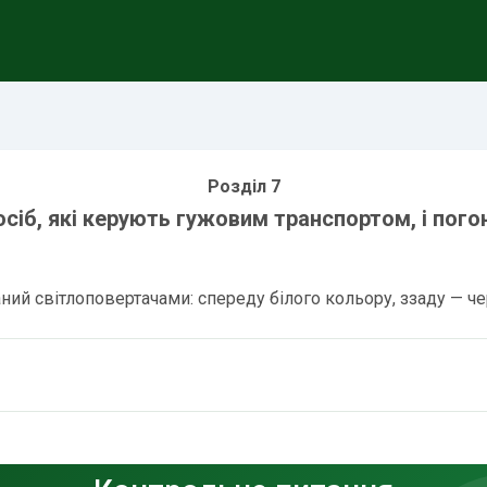
Розділ 7
сіб, які керують гужовим транспортом, і пого
ний світлоповертачами: спереду білого кольору, ззаду — ч