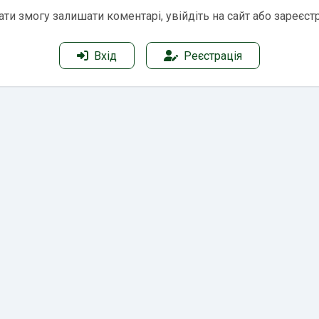
ти змогу залишати коментарі, увійдіть на сайт або зареєст
Вхід
Реєстрація
ейтинги
Контакти
Угода з користувачем
По