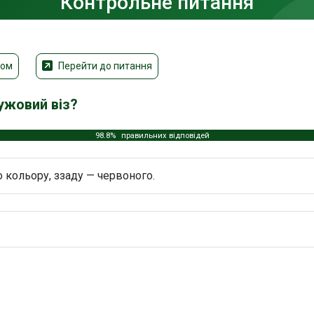
Контрольне питання
том
Перейти до питання
ужовий віз?
98.8%
правильних відповідей
 кольору, ззаду — червоного.