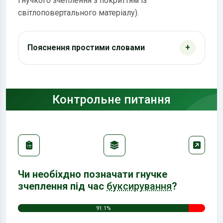
гнучкого зчеплення з покриттям із
світлоповертального матеріалу).
Пояснення простими словами
Контрольне питання
Чи необіхдно позначати гнучке
зчеплення під час
буксирування
?
91.1%