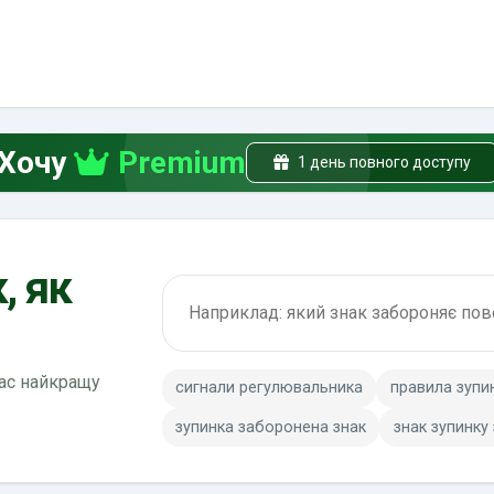
Хочу
Premium
1 день повного доступу
, як
Пошук по ПДР
вас найкращу
сигнали регулювальника
правила зупи
зупинка заборонена знак
знак зупинку