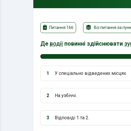
Питання 166
Всі питання за пун
Де
водії
повинні здійснювати
зу
1
У спеціально відведених місцях.
Варіант 1:
2
На узбіччі.
Варіант 2:
3
Відповіді 1 та 2.
Варіант 3: