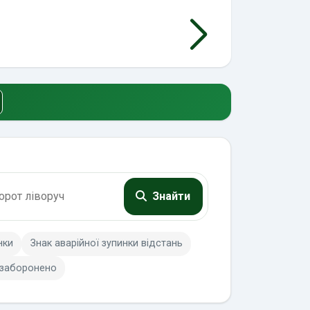
Знайти
нки
Знак аварійної зупинки відстань
 заборонено