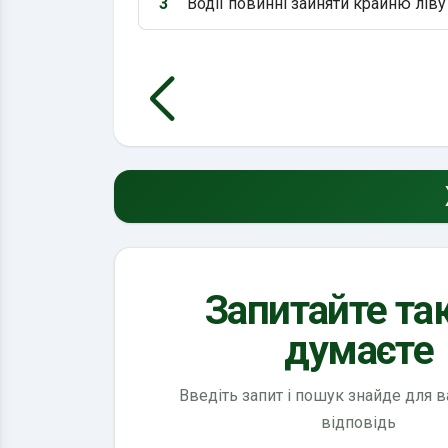
3
Водії повинні зайняти крайню ліву
Варіант 3:
Запитайте так
думаєте
Введіть запит і пошук знайде для 
відповідь