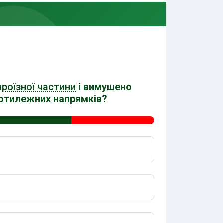
проїзної частини
і вимушено
протилежних напрямків?