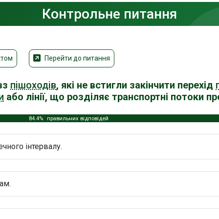
Контрольне питання
ктом
Перейти до питання
вз
пішоходів
, які не встигли закінчити перехід
и
або лінії, що розділяє транспортні потоки 
84.4%
правильних відповідей
ечного інтервалу.
ам.