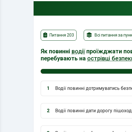
Питання 203
Всі питання за пун
Як повинні
водії
проїжджати по
перебувають на
острівці безпек
1
Водії повинні дотримуватись безп
Варіант 1:
2
Водії повинні дати дорогу пішоход
Варіант 2: