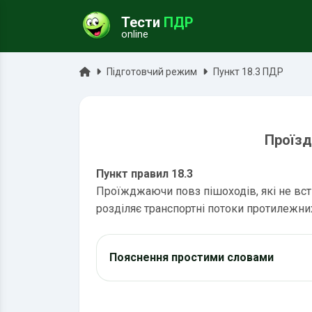
Тести
ПДР
online
ук
Головна
Підготовчий режим
Пункт 18.3 ПДР
Проїзд
Пункт правил 18.3
Проїжджаючи повз пішоходів, які не всти
розділяє транспортні потоки протилежних
Пояснення простими словами