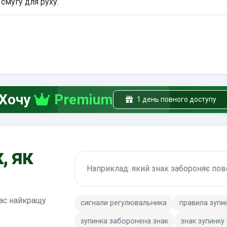
 смугу для руху.
Хочу
Premium
1 день повного доступу
, як
Пошук по ПДР
вас найкращу
сигнали регулювальника
правила зупи
зупинка заборонена знак
знак зупинку