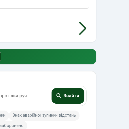
Знайти
нки
Знак аварійної зупинки відстань
 заборонено