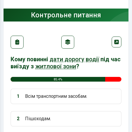
Контрольне питання
Кому повинні
дати дорогу
водії
під час
виїзду з
житлової зони
?
85.4%
1
Всім транспортним засобам.
Варіант 1:
2
Пішоходам.
Варіант 2: