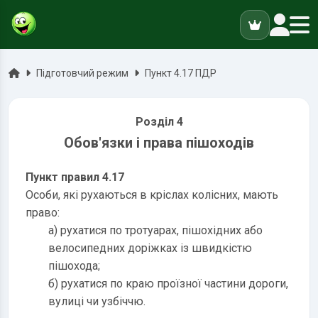
ук
Головна
Підготовчий режим
Пункт 4.17 ПДР
Розділ 4
Обов'язки і права пішоходів
Пункт правил 4.17
Особи, які рухаються в кріслах колісних, мають
право:
а) рухатися по тротуарах, пішохідних або
велосипедних доріжках із швидкістю
пішохода;
б) рухатися по краю проїзної частини дороги,
вулиці чи узбіччю.