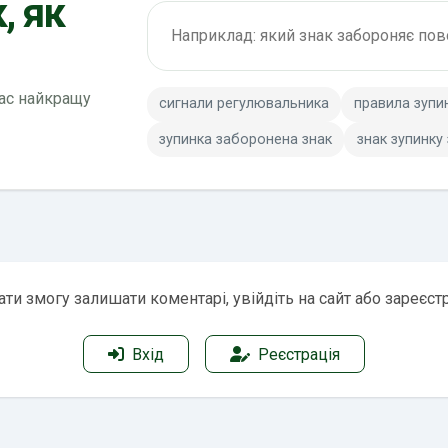
, як
Пошук по ПДР
вас найкращу
сигнали регулювальника
правила зупи
зупинка заборонена знак
знак зупинку
ти змогу залишати коментарі, увійдіть на сайт або зареєст
Вхід
Реєстрація