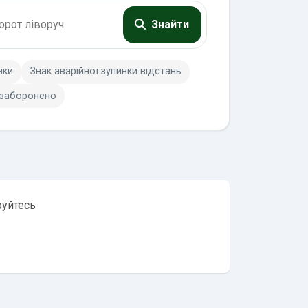
Знайти
нки
Знак аварійної зупинки відстань
 заборонено
руйтесь