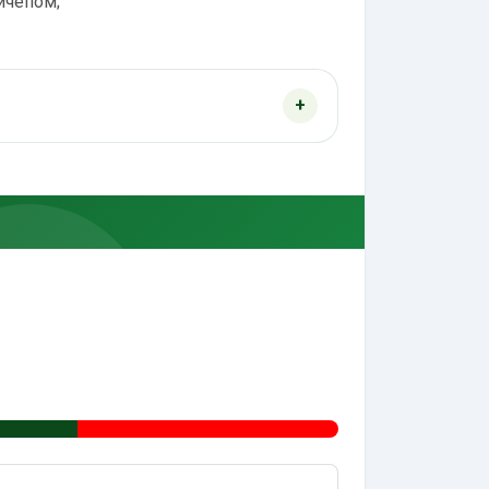
ичепом;