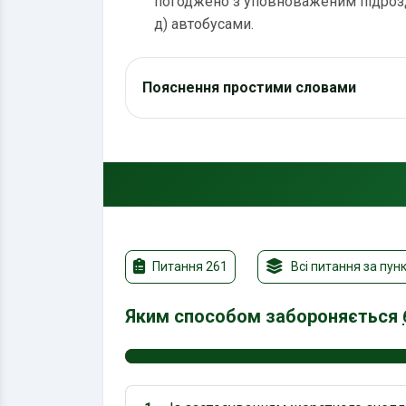
погоджено з уповноваженим підрозді
д) автобусами.
Пояснення простими словами
Питання 261
Всі питання за пун
Яким способом забороняється