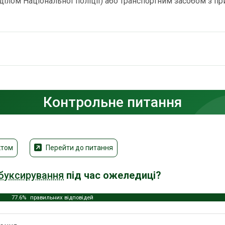
лом Національної поліції) або транспортним засобом з пр
Контрольне питання
ктом
Перейти до питання
буксирування
під час ожеледиці?
77.6%
правильних відповідей