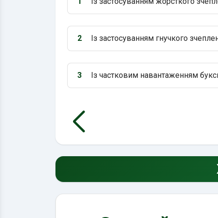
1
Із застосуванням жорсткого зчепл
Варіант 1:
2
Із застосуванням гнучкого зчеплен
Варіант 2:
3
Із частковим навантаженням букси
Варіант 3: