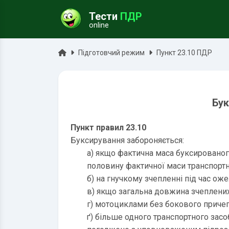
Тести
ПДР
online
ук
Головна
Підготовчий режим
Пункт 23.10 ПДР
Бук
Пункт правил 23.10
Буксирування забороняється:
a) якщо фактична маса буксированог
половину фактичної маси транспортн
б) на гнучкому зчепленні під час оже
в) якщо загальна довжина зчеплених
г) мотоциклами без бокового причеп
ґ) більше одного транспортного засо