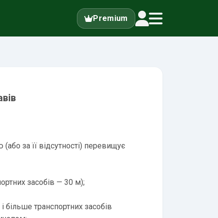
Premium
авів
або за її відсутності) перевищує
ртних засобів — 30 м);
 і більше транспортних засобів