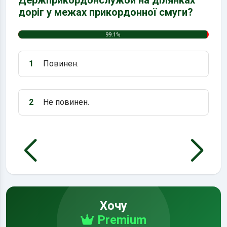
доріг у межах прикордонної смуги?
99.1%
1
Повинен.
Варіант 1:
2
Не повинен.
Варіант 2:
Хочу
Premium