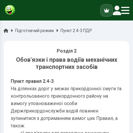
ук
Головна
Підготовчий режим
Пункт 2.4-3 ПДР
Розділ 2
Обов'язки і права водіїв механічних
транспортних засобів
Пункт правил 2.4-3
На ділянках доріг у межах прикордонної смуги та
контрольованого прикордонного району на
вимогу уповноваженої особи
Держприкордонслужби водій повинен
зупинитися з дотриманням вимог цих Правил, а
також: