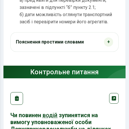
a) пред’явити для перевірки документи,
зазначені в підпункті “б” пункту 2.1;
б) дати можливість оглянути транспортний
засіб і перевірити номери його агрегатів.
Пояснення простими словами
Контрольне питання
Чи повинен
водій
зупинятися на
вимогу уповноваженої особи
Держприкордонслужби на ділянках