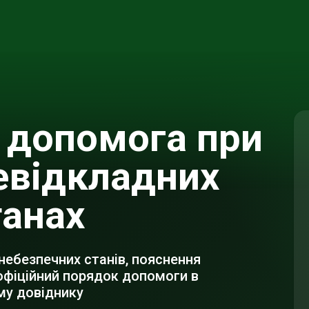
 допомога при
евідкладних
танах
небезпечних станів, пояснення
офіційний порядок допомоги в
му довіднику