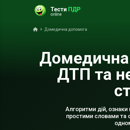
Тести
ПДР
online
ук
Головна
Домедична допомога
Домедична
ДТП та н
с
Алгоритми дій, ознаки 
простими словами та 
одно