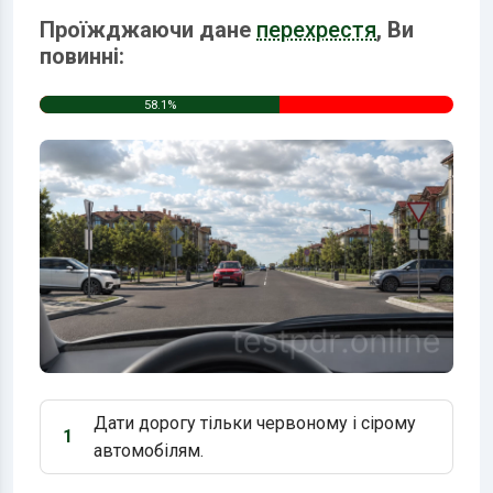
Проїжджаючи дане
перехрестя
, Ви
повинні:
58.1%
Дати дорогу тільки червоному і сірому
1
Варіант 1:
автомобілям.