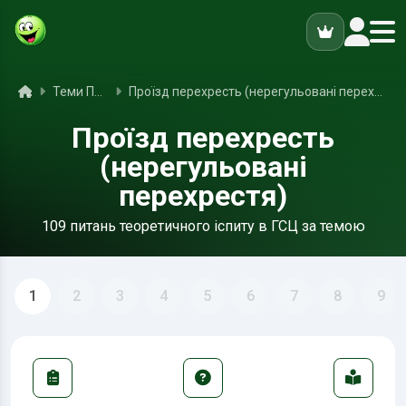
ук
Головна
Теми ПДР
Проїзд перехресть (нерегульовані перехрестя)
Проїзд перехресть
(нерегульовані
перехрестя)
109 питань теоретичного іспиту в ГСЦ за темою
1
2
3
4
5
6
7
8
9