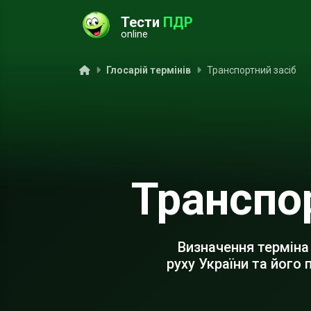
Тести
ПДР
online
ук
Головна
Глосарій термінів
Транспортний засіб
Транспо
Визначення терміна
руху України та його