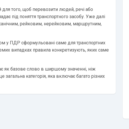
 для того, щоб перевозити людей, речі або
падає під поняття транспортного засобу. Уже далі
еханічним, рейковим, нерейковим, маршрутним,
орм у ПДР сформульовані саме для транспортних
ремих випадках правила конкретизують, яких саме
пає як базове слово в ширшому значенні, ніж
це загальна категорія, яка включає багато різних