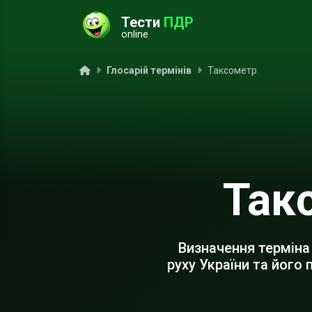
Тести
ПДР
online
ук
Головна
Глосарій термінів
Таксометр
Так
Визначення терміна
руху України та його