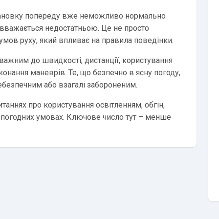
ановку попереду вже неможливо нормально
ь вважається недостатньою. Це не просто
умов руху, який впливає на правила поведінки.
уважним до швидкості, дистанції, користування
онання маневрів. Те, що безпечно в ясну погоду,
ебезпечним або взагалі забороненим.
питаннях про користування освітленням, обгін,
их погодних умовах. Ключове число тут – менше