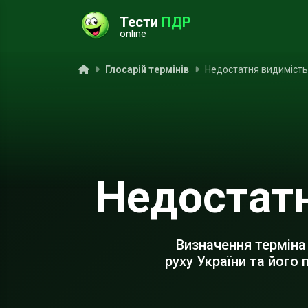
Тести
ПДР
online
ук
Головна
Глосарій термінів
Недостатня видимість
Недостатн
Визначення терміна
руху України та його