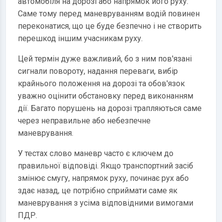
автомобіля на дорозі або напрямок його руху.
Саме тому перед маневруванням водій повинен
переконатися, що це буде безпечно і не створить
перешкод іншим учасникам руху.
Цей термін дуже важливий, бо з ним пов'язані
сигнали повороту, надання переваги, вибір
крайнього положення на дорозі та обов'язок
уважно оцінити обстановку перед виконанням
дії. Багато порушень на дорозі трапляються саме
через неправильне або небезпечне
маневрування.
У тестах слово маневр часто є ключем до
правильної відповіді. Якщо транспортний засіб
змінює смугу, напрямок руху, починає рух або
здає назад, це потрібно сприймати саме як
маневрування з усіма відповідними вимогами
ПДР.