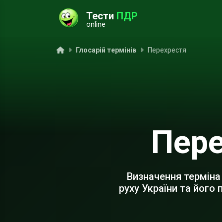
Тести
ПДР
online
ук
Головна
Глосарій термінів
Перехрестя
Пере
Визначення терміна
руху України та його