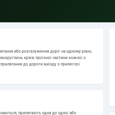
гання або розгалуження доріг на одному рівні,
заокруглень країв проїзної частини кожної з
 прилягання до дороги виїзду з прилеглої
инаються, прилягають одна до одної або