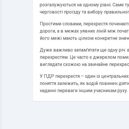
розгалужуються на одному рівні. Саме ту
черговості проїзду та вибору правильно
Простими словами, перехрестя починаєть
дороги, а в межах уявних ліній між поча
його межі мають цілком конкретне значе
Дуже важливо запам'ятати ще одну річ: в
перехрестям. Це часто є джерелом помило
виглядати схожою на звичайне перехрес
У ПДР перехрестя – один із центральних
поняття залежить, як водій повинен діяти
наданні переваги іншим учасникам руху.