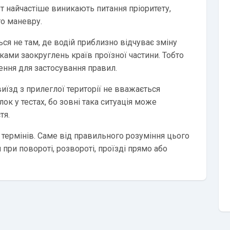
т найчастіше виникають питання пріоритету,
го маневру.
ся не там, де водій приблизно відчуває зміну
тками заокруглень країв проїзної частини. Тобто
ння для застосування правил.
иїзд з прилеглої території не вважається
к у тестах, бо зовні така ситуація може
тя.
 термінів. Саме від правильного розуміння цього
 при повороті, розвороті, проїзді прямо або