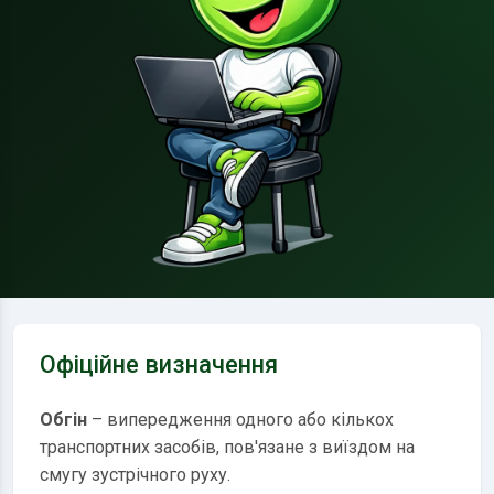
Офіційне визначення
Обгін
– випередження одного або кількох
транспортних засобів, пов'язане з виїздом на
смугу зустрічного руху.