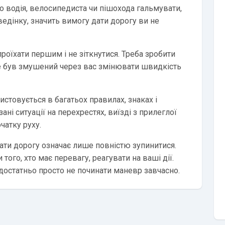
 водія, велосипедиста чи пішохода гальмувати,
едінку, значить вимогу дати дорогу ви не
оїхати першим і не зіткнутися. Треба зробити
і не був змушений через вас змінювати швидкість
стовується в багатьох правилах, знаках і
ані ситуації на перехрестях, виїзді з прилеглої
чатку руху.
дати дорогу означає лише повністю зупинитися.
того, хто має перевагу, реагувати на ваші дії.
і достатньо просто не починати маневр завчасно.