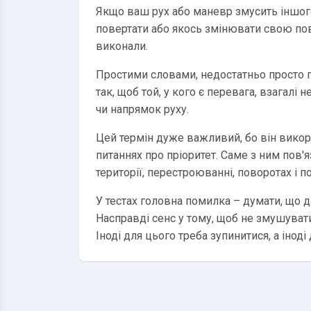
Якщо ваш рух або маневр змусить іншого
повертати або якось змінювати свою пов
виконали.
Простими словами, недостатньо просто пр
так, щоб той, у кого є перевага, взагал
чи напрямок руху.
Цей термін дуже важливий, бо він викори
питаннях про пріоритет. Саме з ним пов'яз
території, перестроюванні, поворотах і по
У тестах головна помилка – думати, що 
Насправді сенс у тому, щоб не змушувати 
Іноді для цього треба зупинитися, а інод