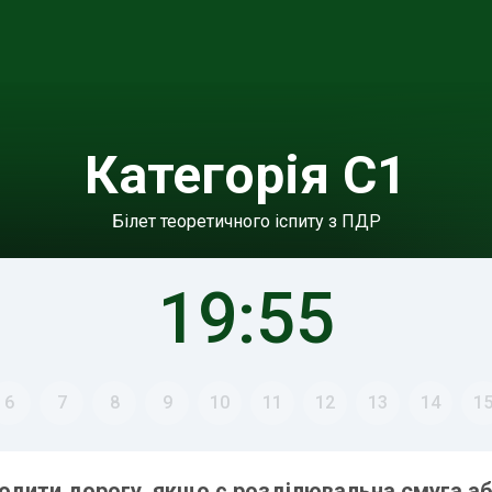
Категорія C1
Білет теоретичного іспиту з ПДР
19:55
6
7
8
9
10
11
12
13
14
1
одити дорогу, якщо є розділювальна смуга а