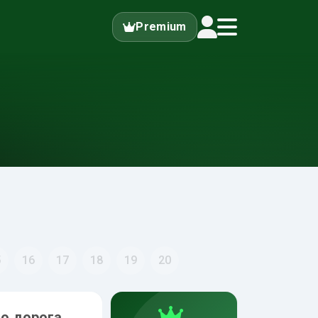
Premium
5
16
17
18
19
20
бо дорога
Чи дозволено Вам виконати 