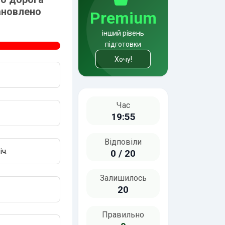
тановлено
наведеній ситуації?
Premium
інший рівень
підготовки
Хочу!
Час
19:55
Відповіли
ч.
0 / 20
Залишилось
20
Правильно