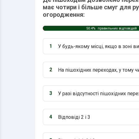
має чотири і більше смуг для ру
огородження:
50.4%
правильних відповідей
1
У будь-якому місці, якщо в зоні в
Варіант 1:
2
На пішохідних переходах, у тому ч
Варіант 2:
3
У разі відсутності пішохідних пере
Варіант 3:
4
Відповіді 2 і 3
Варіант 4: