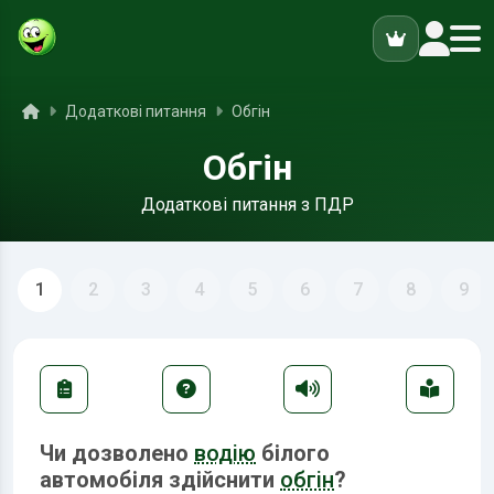
ук
Головна
Додаткові питання
Обгін
Обгін
Додаткові питання з ПДР
1
2
3
4
5
6
7
8
9
Чи дозволено
водію
білого
автомобіля здійснити
обгін
?