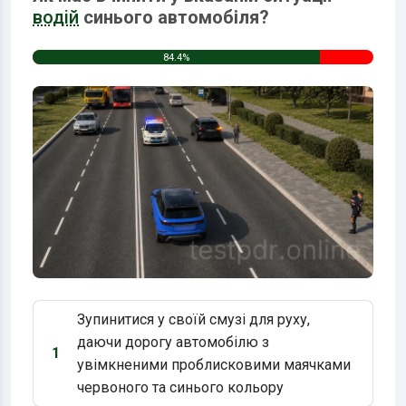
водій
синього автомобіля?
84.4%
Зупинитися у своїй смузі для руху,
даючи дорогу автомобілю з
1
Варіант 1:
увімкненими проблисковими маячками
червоного та синього кольору