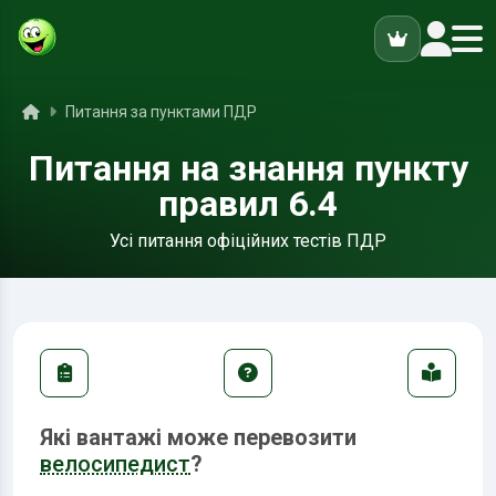
ук
Головна
Питання за пунктами ПДР
Питання на знання пункту
правил 6.4
Усі питання офіційних тестів ПДР
Які вантажі може перевозити
велосипедист
?