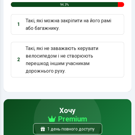
94.3%
Такі, які можна закріпити на його рамі
1
Варіант 1:
або багажнику.
Такі, які не заважають керувати
велосипедом і не створюють
2
Варіант 2:
перешкод іншим учасникам
дорожнього руху.
Хочу
Premium
1 день повного доступу