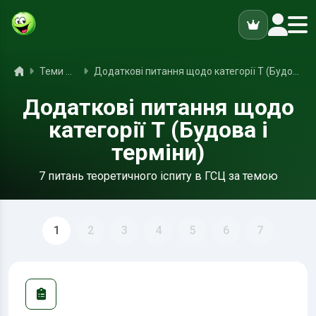
ук
Головна
Теми ПДР
Додаткові питання щодо категорії Т (Будова і терміни)
Додаткові питання щодо
категорії Т (Будова і
терміни)
7 питань теоретичного іспиту в ГСЦ за темою
1
2
3
4
5
6
7