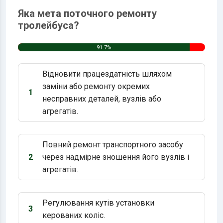
Яка мета поточного ремонту
тролейбуса?
91.7%
Відновити працездатність шляхом
заміни або ремонту окремих
1
Варіант 1:
несправних деталей, вузлів або
агрегатів.
Повний ремонт транспортного засобу
2
через надмірне зношення його вузлів і
Варіант 2:
агрегатів.
Регулювання кутів установки
3
Варіант 3:
керованих коліс.