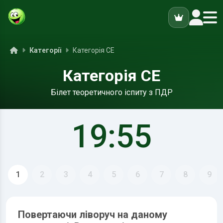
ук
Головна
Категорії
Категорія CE
Категорія CE
Білет теоретичного іспиту з ПДР
19:55
1
2
3
4
5
6
7
8
9
Повертаючи ліворуч на даному