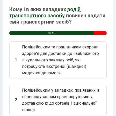
Кому і в яких випадках
водій
транспортного засобу
повинен надати
свій транспортний засіб?
87.1%
Поліцейським та працівникам охорони
здоров’я для доставки до найближчого
1
лікувального закладу осіб, які
Варіант 1:
потребують екстреної (швидкої)
медичної допомоги.
Поліцейським у випадках, пов'язаних із
переслідуванням правопорушників,
2
Варіант 2:
доставкою їх до органів Національної
поліції.