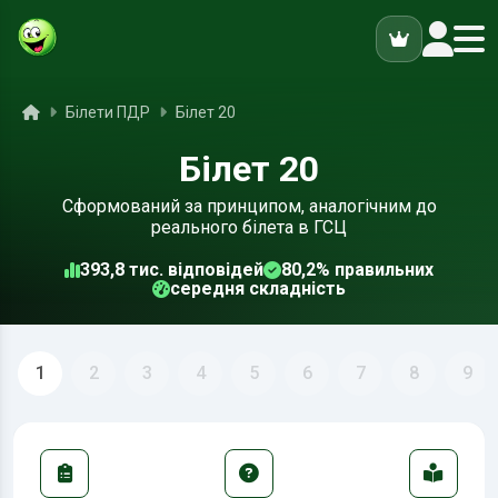
ук
Головна
Білети ПДР
Білет 20
Білет 20
Сформований за принципом, аналогічним до
реального білета в ГСЦ
393,8 тис. відповідей
80,2% правильних
середня складність
1
2
3
4
5
6
7
8
9