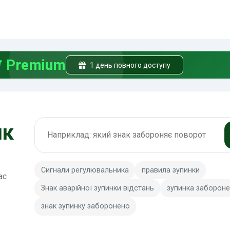
Premium
1 день повного доступу
як
Пошук по ПДР
Сигнали регулювальника
правила зупинки
ас
Знак аварійної зупинки відстань
зупинка забороне
знак зупинку заборонено