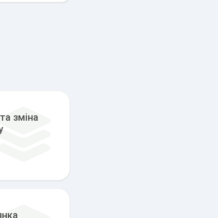
та зміна
у
янка