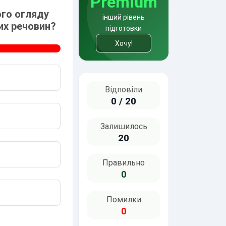
Premium
го огляду
У якому з місць пішоходам
інший рівень
их речовин?
підготовки
56%
правильних в
Хочу!
Відповіли
0 / 20
Залишилось
20
Правильно
0
Помилки
0