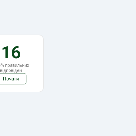
16
17
4% правильних
78,6% правильних
відповідей
відповідей
Почати
Почати