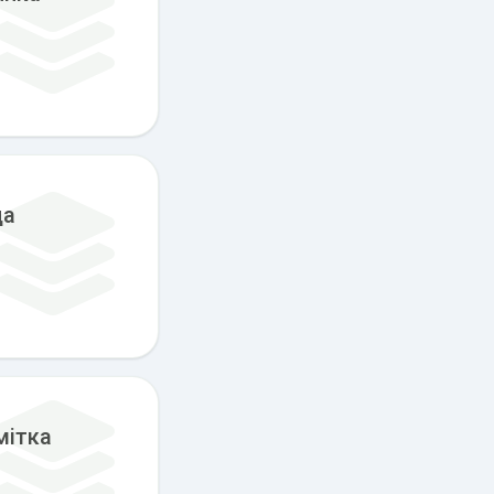
да
мітка