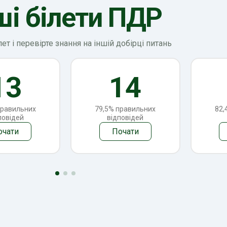
ші білети ПДР
лет і перевірте знання на іншій добірці питань
13
14
правильних
79,5% правильних
82,
повідей
відповідей
очати
Почати