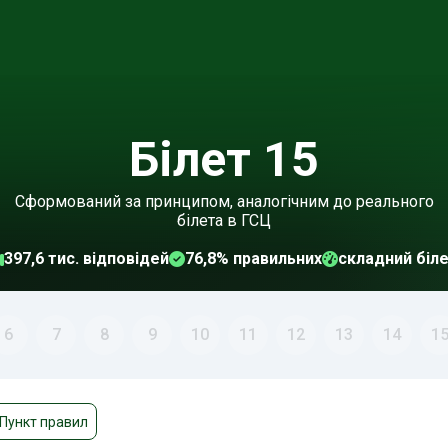
Білет 15
Сформований за принципом, аналогічним до реального
білета в ГСЦ
397,6 тис. відповідей
76,8% правильних
складний біл
6
7
8
9
10
11
12
13
14
1
Пункт правил