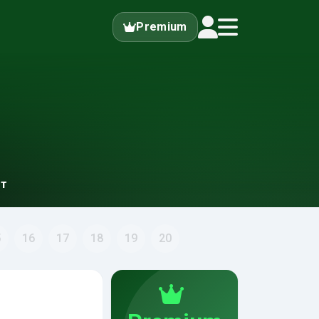
Premium
ет
5
16
17
18
19
20
Питання 169
Допомога