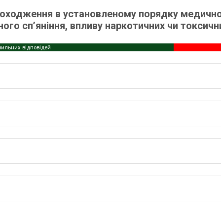
оходження в установленому порядку медично
ого сп’яніння, впливу наркотичних чи токсичн
вильних відповідей