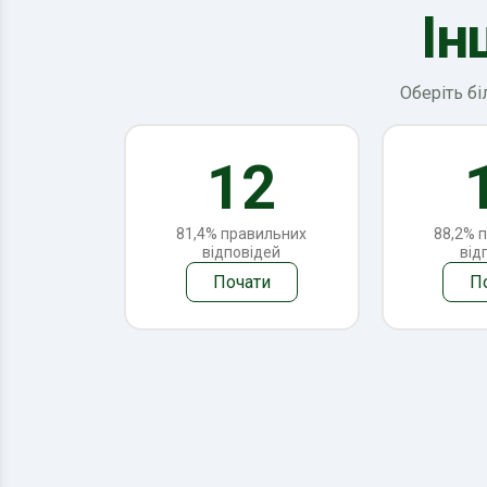
Ін
Оберіть бі
12
81,4% правильних
88,2% 
відповідей
від
Почати
П