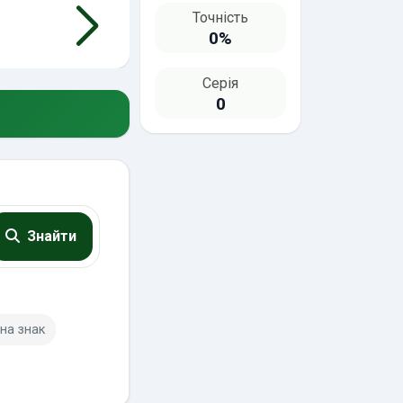
Точність
0%
Серія
0
Знайти
на знак