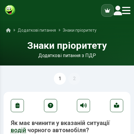
ук
Головна
Додаткові питання
Знаки пріоритету
Знаки пріоритету
Додаткові питання з ПДР
1
2
Як має вчинити у вказаній ситуації
водій
чорного автомобіля?