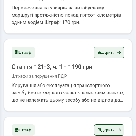
Перевезення пасажирів на автобусному
маршруті протяжністю понад п'ятсот кілометрів
одним водієм Штраф: 170 грн.
Відкрити
Штраф
Стаття 121-3, ч. 1 - 1190 грн
Штрафи за порушення ПДР
Керування або експлуатація транспортного
засобу без номерного знака, з номерним знаком,
що не належить цьому засобу або не відповідає
встановленим зразкам або вимогам, з
номерним знаком, закріпленим у не
встановленому для цього місці, перевернутим
чи неосвітленим, закритим іншими предметами
Відкрити
Штраф