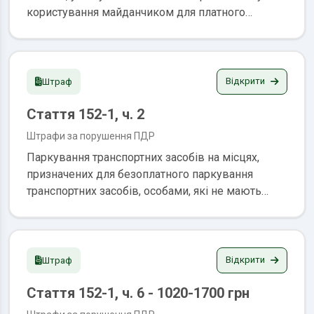
користування майданчиком для платного
паркування за кожну добу користування,
накладення штрафу в двадцятикратному розмірі
від вартості однієї години послуги з
користування тим майданчиком для платного
Відкрити
Штраф
паркування транспортних засобів, на якому
Стаття 152-1, ч. 2
знаходиться транспортний засіб у момент
порушення
Штрафи за порушення ПДР
Паркування транспортних засобів на місцях,
призначених для безоплатного паркування
транспортних засобів, особами, які не мають
відповідних пільг (крім випадків, визначених
частиною шостою цієї статті), або на місцях, не
призначених для паркування відповідних
транспортних засобів, накладення штрафу в
Відкрити
Штраф
тридцятикратному розмірі від вартості однієї
Стаття 152-1, ч. 6 - 1020-1700 грн
години послуги з користування тим
майданчиком для платного паркування