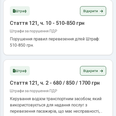
до встановлених правил експлуатація його
забороняється, або переобладнаний з
Відкрити
Штраф
порушенням відповідних правил, норм і
Стаття 121, ч. 10 - 510-850 грн
стандартів Штраф: 340 / 850 / 1700 грн.
позбавлення права керування транспортними
Штрафи за порушення ПДР
засобами на строк від трьох до шести місяців
Порушення правил перевезення дітей Штраф:
або адміністративний арешт на строк від п’яти до
510-850 грн.
десяти діб
Відкрити
Штраф
Стаття 121, ч. 2 - 680 / 850 / 1700 грн
Штрафи за порушення ПДР
Керування водієм транспортним засобом, який
використовується для надання послуг з
перевезення пасажирів, що має несправності,