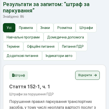
Результати за запитом: “штраф за
паркування”
Знайдено: 86
Усі
Правила
Знаки
Розмітка
Штрафи
Навчальні програми
Домедична допомога
Терміни
Офіційні питання
Питання ПДР
Додаткові питання
Індикатори авто
Відкрити
Штраф
Стаття 152-1, ч. 1
Штрафи за порушення ПДР
Порушення правил паркування транспортних
засобів, у тому числі неоплата вартості послуг з