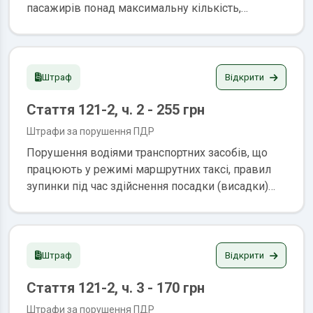
пасажирів понад максимальну кількість,
передбачену технічною характеристикою
транспортного засобу або визначену в
реєстраційних документах на цей транспортний
засіб, а також перевезення водіями
Відкрити
Штраф
транспортних засобів, що здійснюють міжміські
Стаття 121-2, ч. 2 - 255 грн
чи міжнародні перевезення, пасажирів, кількість
яких перевищує кількість місць для сидіння,
Штрафи за порушення ПДР
передбачену технічною характеристикою
Порушення водіями транспортних засобів, що
транспортного засобу або визначену в
працюють у режимі маршрутних таксі, правил
реєстраційних документах на цей транспортний
зупинки під час здійснення посадки (висадки)
засіб Штраф: 170 грн.
пасажирів Штраф: 255 грн.
Відкрити
Штраф
Стаття 121-2, ч. 3 - 170 грн
Штрафи за порушення ПДР