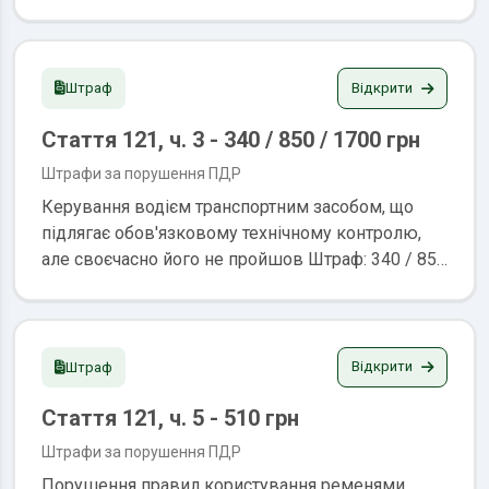
передбачені частиною першою цієї статті, або
технічний стан і обладнання якого не
відповідають вимогам стандартів, правил
дорожнього руху і технічної експлуатації Штраф:
Відкрити
Штраф
680 / 850 / 1700 грн. позбавлення права
Стаття 121, ч. 3 - 340 / 850 / 1700 грн
керування транспортними засобами на строк від
трьох до шести місяців або адміністративний
Штрафи за порушення ПДР
арешт на строк від п’яти до десяти діб
Керування водієм транспортним засобом, що
підлягає обов'язковому технічному контролю,
але своєчасно його не пройшов Штраф: 340 / 850
/ 1700 грн. позбавлення права керування
транспортними засобами на строк від трьох до
шести місяців або адміністративний арешт на
строк від п’яти до десяти діб
Відкрити
Штраф
Стаття 121, ч. 5 - 510 грн
Штрафи за порушення ПДР
Порушення правил користування ременями