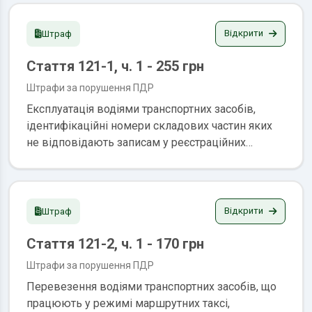
двигунами (одним чи декількома), а так само
створення перешкод водіям транспортних
Відкрити
Штраф
засобів, оснащених електричними двигунами
Стаття 121-1, ч. 1 - 255 грн
(одним чи декількома), у зупинці або стоянці
Штраф: 340-510 грн.
Штрафи за порушення ПДР
Експлуатація водіями транспортних засобів,
ідентифікаційні номери складових частин яких
не відповідають записам у реєстраційних
документах, знищені або підроблені Штраф: 255
грн.
Відкрити
Штраф
Стаття 121-2, ч. 1 - 170 грн
Штрафи за порушення ПДР
Перевезення водіями транспортних засобів, що
працюють у режимі маршрутних таксі,