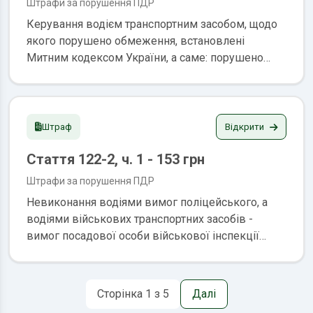
Штрафи за порушення ПДР
Керування водієм транспортним засобом, щодо
якого порушено обмеження, встановлені
Митним кодексом України, а саме: порушено
строки його тимчасового ввезення та/або
переміщення в митному режимі транзиту;
транспортний засіб використовується для цілей
підприємницької діяльності та/або отримання
Відкрити
Штраф
доходів в Україні; транспортний засіб передано у
Стаття 122-2, ч. 1 - 153 грн
володіння, користування або розпорядження
особі, яка не ввозила його на митну територію
Штрафи за порушення ПДР
України або не поміщувала в митний режим
Невиконання водіями вимог поліцейського, а
транзиту Штраф: 8500-17000 грн. позбавлення
водіями військових транспортних засобів -
права керування транспортними засобами на
вимог посадової особи військової інспекції
строк один рік та з оплатним вилученням
безпеки дорожнього руху Військової служби
транспортного засобу чи без такого
правопорядку у Збройних Силах України про
зупинку транспортного засобу Штраф: 153 грн.
Сторінка 1 з 5
Далі
позбавлення права керування транспортними