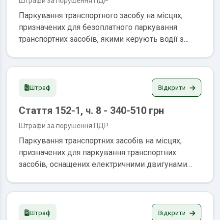
Штрафи за порушення ПДР
транспортних засобів, на якому знаходиться
Паркування транспортного засобу на місцях,
транспортний засіб у момент порушення
призначених для безоплатного паркування
транспортних засобів, якими керують водії з
інвалідністю або водії, які перевозять осіб з
інвалідністю, водієм, який не має документів
про наявність у нього чи в одного з пасажирів
інвалідності (крім явно виражених ознак
Відкрити
Штраф
інвалідності) Штраф: 1020-1700 грн.
Стаття 152-1, ч. 8 - 340-510 грн
Штрафи за порушення ПДР
Паркування транспортних засобів на місцях,
призначених для паркування транспортних
засобів, оснащених електричними двигунами
(одним чи декількома) Штраф: 340-510 грн.
Відкрити
Штраф