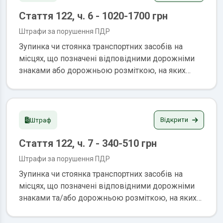
Стаття 122, ч. 6 - 1020-1700 грн
Штрафи за порушення ПДР
Зупинка чи стоянка транспортних засобів на
місцях, що позначені відповідними дорожніми
знаками або дорожньою розміткою, на яких
дозволено зупинку чи стоянку лише
транспортних засобів, якими керують водії з
інвалідністю або водії, які перевозять осіб з
інвалідністю (крім випадків вимушеної стоянки),
Відкрити
Штраф
а так само створення перешкод водіям з
Стаття 122, ч. 7 - 340-510 грн
інвалідністю або водіям, які перевозять осіб з
інвалідністю, у зупинці чи стоянці керованих
Штрафи за порушення ПДР
ними транспортних засобів, неправомірне
Зупинка чи стоянка транспортних засобів на
використання на транспортному засобі
місцях, що позначені відповідними дорожніми
розпізнавального знака "Водій з інвалідністю"
знаками та/або дорожньою розміткою, на яких
Штраф: 1020-1700 грн.
дозволено зупинку чи стоянку лише
транспортних засобів, оснащених електричними