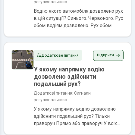
регулювальника
Водію якого автомобіля дозволено рух
в цій ситуації? Синього. Червоного. Рух
обом водіям дозволено. Рух обом
водіям заборонено. Сигналами
регулювальника є положення його
корпуса, а також жести руками, в тому
числі з...
Відкрити
Додаткове питання
У якому напрямку водію
дозволено здійснити
подальший рух?
Додаткові питання: Сигнали
регулювальника
У якому напрямку водію дозволено
здійснити подальший рух? Тільки
праворуч Прямо або праворуч У всіх
напрямках Рух заборонено Сигналами