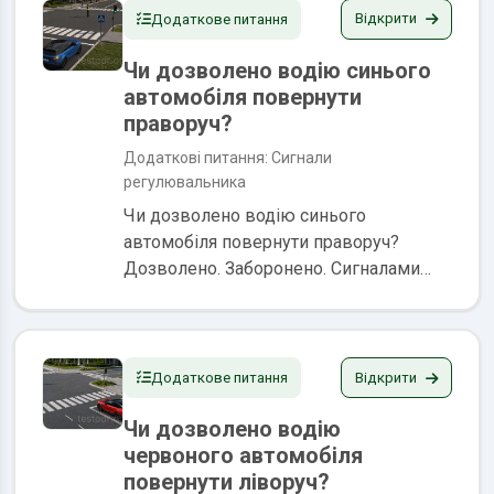
світлоповертачем.Якщо...
Відкрити
Додаткове питання
Чи дозволено водію синього
автомобіля повернути
праворуч?
Додаткові питання: Сигнали
регулювальника
Чи дозволено водію синього
автомобіля повернути праворуч?
Дозволено. Заборонено. Сигналами
регулювальника є положення його
корпуса, а також жести руками, в тому
числі з жезлом або диском з червоним
світлоповертачем.Якщо...
Відкрити
Додаткове питання
Чи дозволено водію
червоного автомобіля
повернути ліворуч?