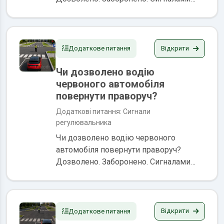
регулювальника є положення його
корпуса, а також жести руками, в тому
числі з жезлом або диском з
червоним...
Відкрити
Додаткове питання
Чи дозволено водію
червоного автомобіля
повернути праворуч?
Додаткові питання: Сигнали
регулювальника
Чи дозволено водію червоного
автомобіля повернути праворуч?
Дозволено. Заборонено. Сигналами
регулювальника є положення його
корпуса, а також жести руками, в тому
числі з жезлом або диском з
червоним...
Відкрити
Додаткове питання