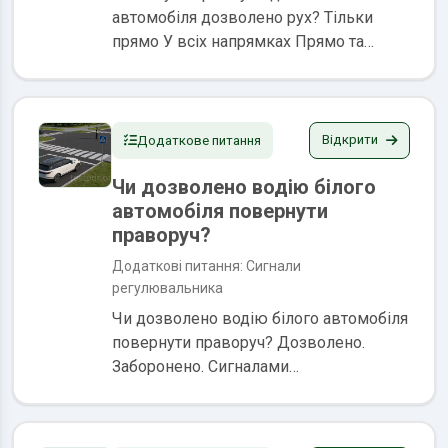
автомобіля дозволено рух? Тільки
прямо У всіх напрямках Прямо та
праворуч Сигнали регулювальника
мають перевагу перед сигналами
світлофорів та вимогами дорожніх
знаків і є обов’язковими...
Відкрити
Додаткове питання
Чи дозволено водію білого
автомобіля повернути
праворуч?
Додаткові питання: Сигнали
регулювальника
Чи дозволено водію білого автомобіля
повернути праворуч? Дозволено.
Заборонено. Сигналами
регулювальника є положення його
корпуса, а також жести руками, в тому
числі з жезлом або диском з червоним