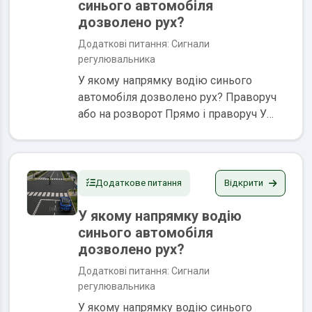
синього автомобіля
дозволено рух?
Додаткові питання: Сигнали
регулювальника
У якому напрямку водію синього
автомобіля дозволено рух? Праворуч
або на розворот Прямо і праворуч У
всіх напрямках Сигнали
регулювальника мають перевагу
перед сигналами світлофорів та
вимогами дорожніх знаків і є...
Відкрити
Додаткове питання
У якому напрямку водію
синього автомобіля
дозволено рух?
Додаткові питання: Сигнали
регулювальника
У якому напрямку водію синього