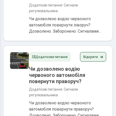
Додаткові питання: Сигнали
регулювальника
Чи дозволено водію червоного
автомобіля повернути ліворуч?
Дозволено. Заборонено. Сигналами
регулювальника є положення його
корпуса, а також жести руками, в тому
числі з жезлом або диском з
червоним...
Відкрити
Додаткове питання
Чи дозволено водію
червоного автомобіля
повернути праворуч?
Додаткові питання: Сигнали
регулювальника
Чи дозволено водію червоного
автомобіля повернути праворуч?
Дозволено. Заборонено. Сигналами