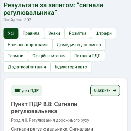
Результати за запитом: “сигнали
регулювальника”
Знайдено: 302
Усі
Правила
Знаки
Розмітка
Штрафи
Навчальні програми
Домедична допомога
Терміни
Офіційні питання
Питання ПДР
Додаткові питання
Індикатори авто
Відкрити
Пункт ПДР
Пункт ПДР 8.8: Сигнали
регулювальника
Розділ 8. Регулювання дорожнього руху
Сигнали регулювальника. Сигналами