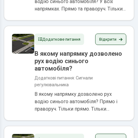
водію синього автомобіля? У всіх
напрямках. Прямо та праворуч. Тільки
праворуч. Тільки прямо. Сигналами
регулювальника є положення його
корпуса, а також жести руками, в тому
числі з жезлом...
Відкрити
Додаткове питання
В якому напрямку дозволено
рух водію синього
автомобіля?
Додаткові питання: Сигнали
регулювальника
В якому напрямку дозволено рух
водію синього автомобіля? Прямо і
праворуч. Тільки прямо. Тільки
праворуч. Сигналами регулювальника
є положення його корпуса, а також
жести руками, в тому числі з жезлом