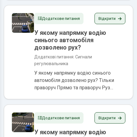
регулювальника є положення його
корпуса, а також жести руками, в тому
числі з жезлом...
Відкрити
Додаткове питання
У якому напрямку водію
синього автомобіля
дозволено рух?
Додаткові питання: Сигнали
регулювальника
У якому напрямку водію синього
автомобіля дозволено рух? Тільки
праворуч Прямо та праворуч Руз
заборонено Сигналами
регулювальника є положення його
корпуса, а також жести руками, в тому
числі з жезлом або диском з...
Відкрити
Додаткове питання
У якому напрямку водію