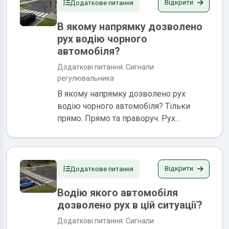
або диском з...
Відкрити
Додаткове питання
В якому напрямку дозволено
рух водію чорного
автомобіля?
Додаткові питання: Сигнали
регулювальника
В якому напрямку дозволено рух
водію чорного автомобіля? Тільки
прямо. Прямо та праворуч. Рух
заборонено. Сигналами
регулювальника є положення його
корпуса, а також жести руками, в тому
числі з жезлом або диском з...
Відкрити
Додаткове питання
Водію якого автомобіля
дозволено рух в цій ситуації?
Додаткові питання: Сигнали