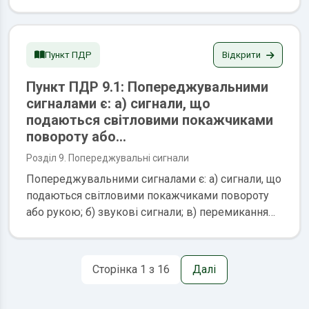
сигналів регулювальника), 10, 11, 12, 13, 14, 15,
16, 17, 18, 26, 27 та пункту 28.1 цих Правил за
умови увімкнення проблискового маячка
синього або червоного кольору і спеціального
Відкрити
Пункт ПДР
звукового сигналу та забезпечення безпеки
Пункт ПДР 9.1: Попереджувальними
дорожнього...
сигналами є: a) сигнали, що
подаються світловими покажчиками
повороту або...
Розділ 9. Попереджувальні сигнали
Попереджувальними сигналами є: a) сигнали, що
подаються світловими покажчиками повороту
або рукою; б) звукові сигнали; в) перемикання
світла фар; г) увімкнення ближнього світла фар у
світлу пору доби; ґ) увімкнення аварійної
сигналізації, сигналів гальмування, ліхтаря
Сторінка 1 з 16
Далі
заднього ходу, розпізнавального знака
автопоїзда Розпізнавальний знак автопоїзда; д)...