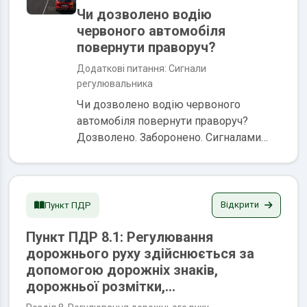
Чи дозволено водію
червоного автомобіля
повернути праворуч?
Додаткові питання: Сигнали
регулювальника
Чи дозволено водію червоного
автомобіля повернути праворуч?
Дозволено. Заборонено. Сигналами
регулювальника є положення його
корпуса, а також жести руками, в тому
числі з жезлом або диском з
червоним...
Відкрити
Пункт ПДР
Пункт ПДР 8.1: Регулювання
дорожнього руху здійснюється за
допомогою дорожніх знаків,
дорожньої розмітки,...