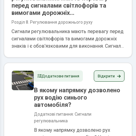
перед сигналами світлофорів та
вимогами дорожніх...
Розділ 8. Регулювання дорожнього руху
Сигнали регулювальника мають перевагу перед
сигналами світлофорів та вимогами дорожніх
знаків і є обов’язковими для виконання. Сигнали
світлофорів, крім жовтого миготливого, мають
перевагу перед дорожніми знаками пріоритету.
Водії та пішоходи повинні виконувати додаткові
вимоги регулювальника, навіть якщо вони
Відкрити
Додаткове питання
суперечать сигналам світлофорів, вимогам...
В якому напрямку дозволено
рух водію синього
автомобіля?
Додаткові питання: Сигнали
регулювальника
В якому напрямку дозволено рух