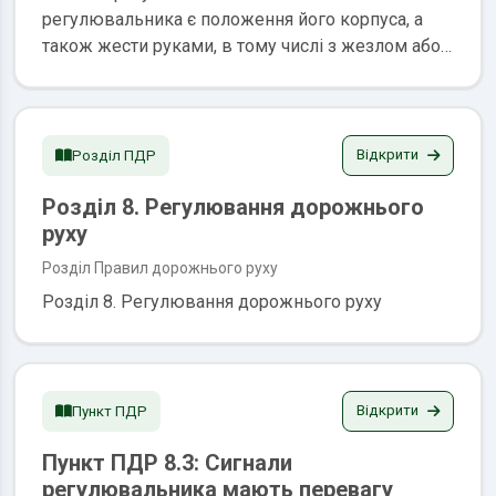
регулювальника є положення його корпуса, а
також жести руками, в тому числі з жезлом або
диском з червоним світлоповертачем, які мають
такі значення: а) руки витягнуті в сторони,
опущені або права рука зігнута перед грудьми: з
лівого і правого боків — дозволено рух трамвая
Відкрити
Розділ ПДР
прямо, нерейковим транспортним засобам —
Розділ 8. Регулювання дорожнього
прямо і...
руху
Розділ Правил дорожнього руху
Розділ 8. Регулювання дорожнього руху
Відкрити
Пункт ПДР
Пункт ПДР 8.3: Сигнали
регулювальника мають перевагу